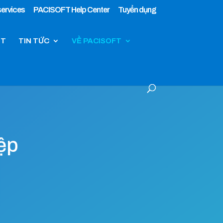
ervices
PACISOFT Help Center
Tuyển dụng
IT
TIN TỨC
VỀ PACISOFT
ệp