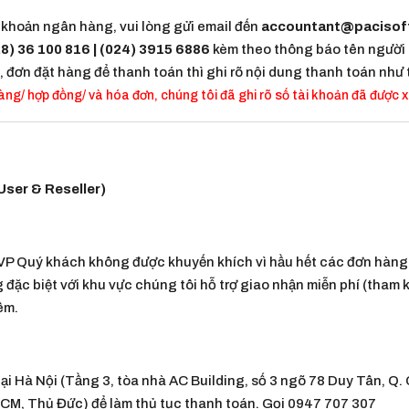
khoản ngân hàng, vui lòng gửi email đến
accountant@pacisof
8) 36 100 816 | (024) 3915 6886
kèm theo thông báo tên người 
đơn đặt hàng để thanh toán thì ghi rõ nội dung thanh toán như
ng/ hợp đồng/ và hóa đơn, chúng tôi đã ghi rõ số tài khoản đã được 
User & Reseller)
i VP Quý khách không được khuyến khích vì hầu hết các đơn hàn
 đặc biệt với khu vực chúng tôi hỗ trợ giao nhận miễn phí (tham
êm.
Hà Nội (Tầng 3, tòa nhà AC Building, số 3 ngõ 78 Duy Tân, Q. 
M, Thủ Đức) để làm thủ tục thanh toán. Gọi 0947 707 307