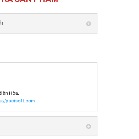
ết
Biên Hòa.
s://pacisoft.com