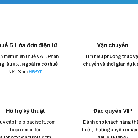
uế & Hóa đơn điện tử
Vận chuyển
n mềm miễn thuế VAT. Phần
Tìm hiểu phương thức v
g là 10%. Ngoài ra có thuế
chuyển và thời gian dự ki
NK.. Xem
HĐĐT
Hỗ trợ kỹ thuật
Đặc quyền VIP
uy cập Help.pacisoft.com
Dành cho khách hàng th
hoặc email tới
thiết, thường xuyên (nhận
support@pacisoft.com
đãi, quà tặng)