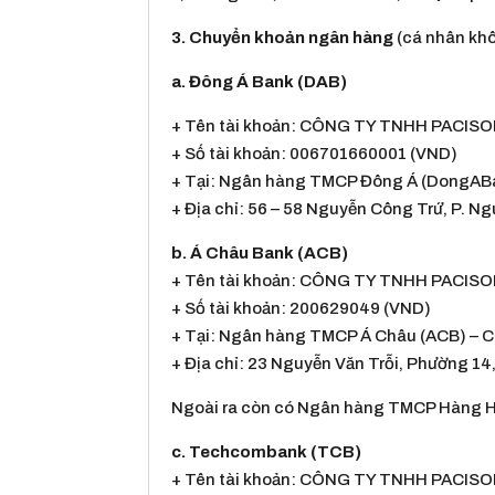
3. Chuyển khoản ngân hàng
(cá nhân kh
a. Đông Á Bank (DAB)
+ Tên tài khoản: CÔNG TY TNHH
PACISO
+ Số tài khoản: 006701660001 (VND)
+ Tại: Ngân hàng TMCP Đông Á (DongABan
+ Địa chỉ: 56 – 58 Nguyễn Công Trứ, P. Ng
b. Á Châu Bank (ACB)
+ Tên tài khoản: CÔNG TY TNHH
PACISO
+ Số tài khoản: 200629049 (VND)
+ Tại: Ngân hàng TMCP Á Châu (ACB) – C
+ Địa chỉ: 23 Nguyễn Văn Trỗi, Phường 14
Ngoài ra còn có Ngân hàng TMCP Hàng H
c. Techcombank (TCB)
+ Tên tài khoản: CÔNG TY TNHH
PACISO