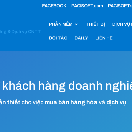
FACEBOOK
PACISOFT.com
PACISOFT.s
PHẦN MỀM
THIẾT BỊ
DỊCH VỤ 
ĐỐI TÁC
ĐẠI LÝ
LIÊN HỆ
ợ
khách hàng doanh nghi
ần thiết
cho việc
mua bán hàng hóa
và
dịch vụ